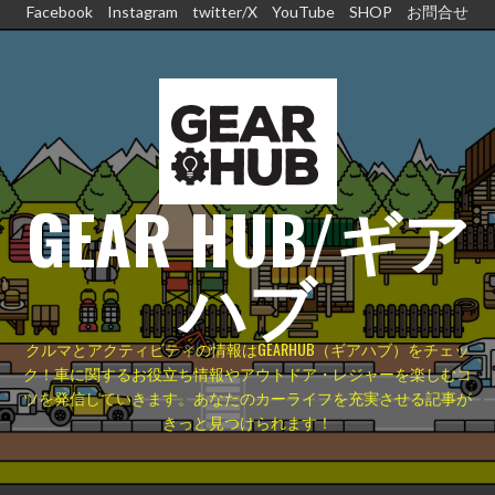
コ
Facebook
Instagram
twitter/X
YouTube
SHOP
お問合せ
ン
テ
ン
ツ
へ
ス
GEAR HUB/ギア
キ
ッ
プ
ハブ
クルマとアクティビティの情報はGEARHUB（ギアハブ）をチェッ
ク！車に関するお役立ち情報やアウトドア・レジャーを楽しむコ
ツを発信していきます。あなたのカーライフを充実させる記事が
きっと見つけられます！