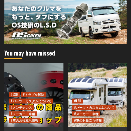
You may have missed
#LSD
#トラブル解決
#パーツ・カスタムについて
#LSD
#メンテナンス
#パーツ・カスタムについて
#メーカー・車種
#メーカー・車種
#車のお役立ち情報
#車のお役立ち情報