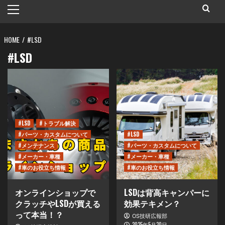
メ
イ
ン
HOME
メ
#LSD
ニ
#LSD
ュ
ー
#LSD
#トラブル解決
#パーツ・カスタムについて
#LSD
#メンテナンス
#パーツ・カスタムについて
#メーカー・車種
#メーカー・車種
#車のお役立ち情報
#車のお役立ち情報
オンラインショップで
LSDは背高キャンパーに
クラッチやLSDが買える
効果テキメン？
って本当！？
OS技研広報部
2025年5月30日