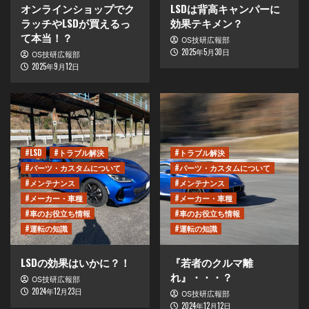
オンラインショップでク
LSDは背高キャンパーに
ラッチやLSDが買えるっ
効果テキメン？
て本当！？
OS技研広報部
2025年5月30日
OS技研広報部
2025年9月12日
#LSD
#トラブル解決
#トラブル解決
#パーツ・カスタムについて
#パーツ・カスタムについて
#メンテナンス
#メンテナンス
#メーカー・車種
#メーカー・車種
#車のお役立ち情報
#車のお役立ち情報
#運転の知識
#運転の知識
LSDの効果はいかに？！
『若者のクルマ離
れ』・・・？
OS技研広報部
2024年12月23日
OS技研広報部
2024年12月12日