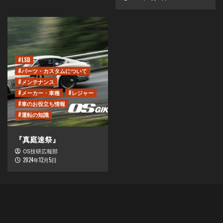
#LSD
#パーツ・カスタムについて
#メンテナンス
#メーカー・車種
#レジャー
#車のお役立ち情報
#運転の知識
『真庭速祭』
OS技研広報部
2024年12月5日