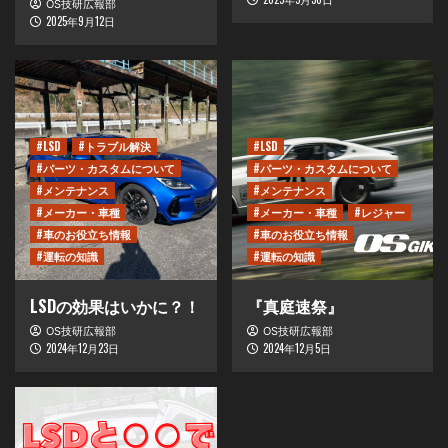
OS技研広報部
2025年9月12日
#LSD
#トラブル解決
#LSD
#パーツ・カスタムについて
#パーツ・カスタムについて
#メンテナンス
#メンテナンス
#メーカー・車種
#メーカー・車種
#レジャー
#車のお役立ち情報
#車のお役立ち情報
#運転の知識
#運転の知識
LSDの効果はいかに？！
『真庭速祭』
OS技研広報部
OS技研広報部
2024年12月23日
2024年12月5日