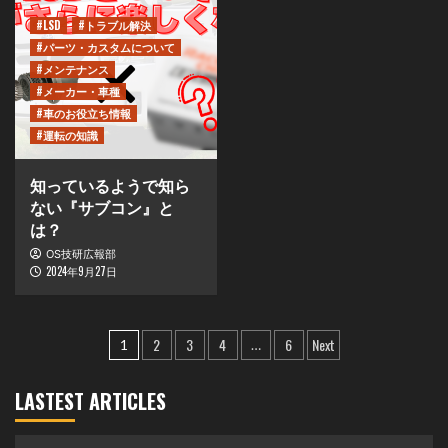
#LSD
#トラブル解決
#パーツ・カスタムについて
#メンテナンス
#メーカー・車種
#車のお役立ち情報
#運転の知識
知っているようで知ら
ない『サブコン』と
は？
OS技研広報部
2024年9月27日
投
2
3
4
6
Next
1
…
稿
LASTEST ARTICLES
の
ペ