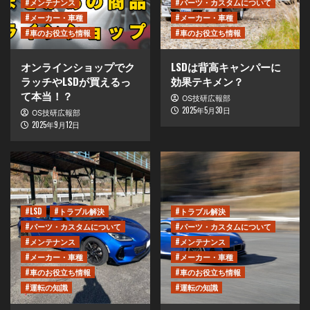
#メンテナンス
#パーツ・カスタムについて
#メーカー・車種
#メーカー・車種
#車のお役立ち情報
#車のお役立ち情報
オンラインショップでク
LSDは背高キャンパーに
ラッチやLSDが買えるっ
効果テキメン？
て本当！？
OS技研広報部
2025年5月30日
OS技研広報部
2025年9月12日
#LSD
#トラブル解決
#トラブル解決
#パーツ・カスタムについて
#パーツ・カスタムについて
#メンテナンス
#メンテナンス
#メーカー・車種
#メーカー・車種
#車のお役立ち情報
#車のお役立ち情報
#運転の知識
#運転の知識