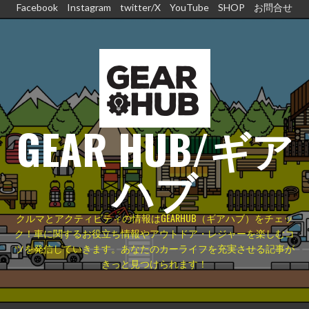
コ
Facebook
Instagram
twitter/X
YouTube
SHOP
お問合せ
ン
テ
ン
ツ
へ
ス
GEAR HUB/ギア
キ
ッ
プ
ハブ
クルマとアクティビティの情報はGEARHUB（ギアハブ）をチェッ
ク！車に関するお役立ち情報やアウトドア・レジャーを楽しむコ
ツを発信していきます。あなたのカーライフを充実させる記事が
きっと見つけられます！