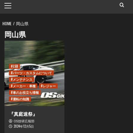
メ
イ
ン
HOME
メ
岡山県
ニ
岡山県
ュ
ー
#LSD
#パーツ・カスタムについて
#メンテナンス
#メーカー・車種
#レジャー
#車のお役立ち情報
#運転の知識
『真庭速祭』
OS技研広報部
2024年12月5日