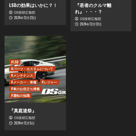
LSDの効果はいかに？！
『若者のクルマ離
れ』・・・？
OS技研広報部
2024年12月23日
OS技研広報部
2024年12月12日
#LSD
#パーツ・カスタムについて
#メンテナンス
#メーカー・車種
#レジャー
#車のお役立ち情報
#運転の知識
『真庭速祭』
OS技研広報部
2024年12月5日