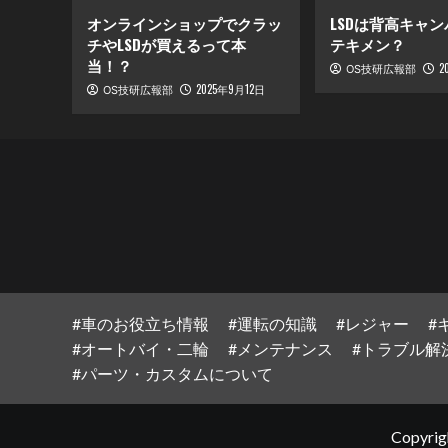
オンラインショップでクラッ
LSDは背高キャ
チやLSDが買えるって本
テキメン？
当！？
2
OS技研広報部
2025年9月12日
OS技研広報部
#車のお役立ち情報
#運転の知識
#レジャー
#
#オートバイ・二輪
#メンテナンス
#トラブル解
#パーツ・カスタムについて
Copyri