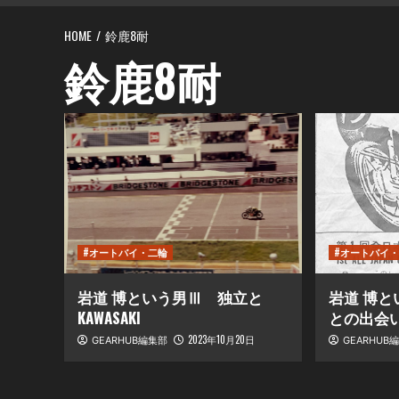
HOME
鈴鹿8耐
鈴鹿8耐
#オートバイ・二輪
#オートバイ
岩道 博という男Ⅲ 独立と
岩道 博と
KAWASAKI
との出会
2023年10月20日
GEARHUB編集部
GEARHUB