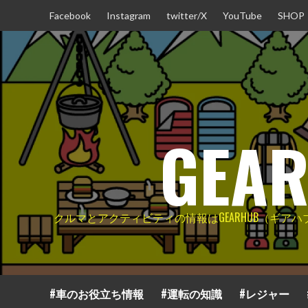
コ
Facebook
Instagram
twitter/X
YouTube
SHOP
ン
テ
ン
ツ
へ
ス
キ
GEA
ッ
プ
クルマとアクティビティの情報はGEARHUB（ギ
#車のお役立ち情報
#運転の知識
#レジャー