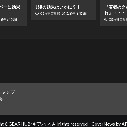
ンパーに効果
LSDの効果はいかに？！
『若者のク
れ』・・・
2024年12月23日
OS技研広報部
025年5月30日
OS技研広報
キャンプ
決
ght ©GEARHUB/ギアハブ. All rights reserved.
|
CoverNews
by AF