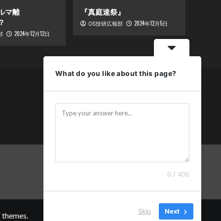
ルマ離
『真庭速祭』
？
2024年12月5日
OS技研広報部
2024年12月12日
部
What do you like about this page?
0 / 400
Facebook
Instagram
twitter/X
YouTube
SHOP
お
問
合
せ
Skip
Next
 themes.