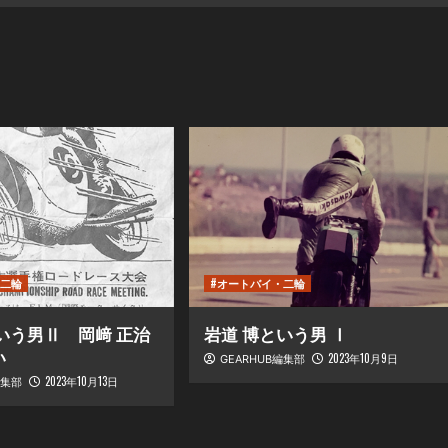
・二輪
#オートバイ・二輪
いう男Ⅱ 岡﨑 正治
岩道 博という男 Ⅰ
い
2023年10月9日
GEARHUB編集部
2023年10月13日
編集部