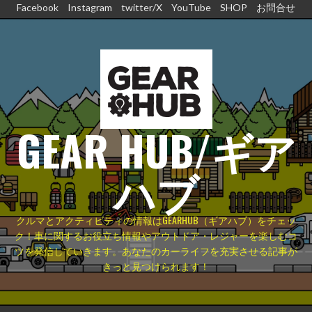
コ
Facebook
Instagram
twitter/X
YouTube
SHOP
お問合せ
ン
テ
ン
ツ
へ
ス
GEAR HUB/ギア
キ
ッ
プ
ハブ
クルマとアクティビティの情報はGEARHUB（ギアハブ）をチェッ
ク！車に関するお役立ち情報やアウトドア・レジャーを楽しむコ
ツを発信していきます。あなたのカーライフを充実させる記事が
きっと見つけられます！