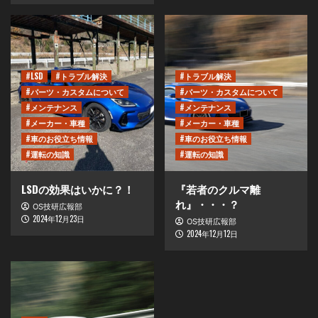
#LSD
#トラブル解決
#トラブル解決
#パーツ・カスタムについて
#パーツ・カスタムについて
#メンテナンス
#メンテナンス
#メーカー・車種
#メーカー・車種
#車のお役立ち情報
#車のお役立ち情報
#運転の知識
#運転の知識
LSDの効果はいかに？！
『若者のクルマ離
れ』・・・？
OS技研広報部
2024年12月23日
OS技研広報部
2024年12月12日