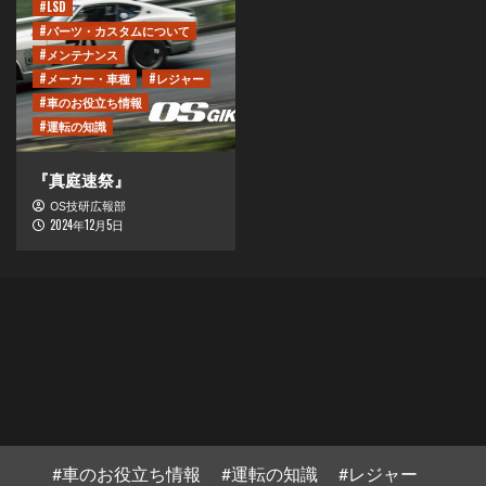
#LSD
#パーツ・カスタムについて
#メンテナンス
#メーカー・車種
#レジャー
#車のお役立ち情報
#運転の知識
『真庭速祭』
OS技研広報部
2024年12月5日
#車のお役立ち情報
#運転の知識
#レジャー