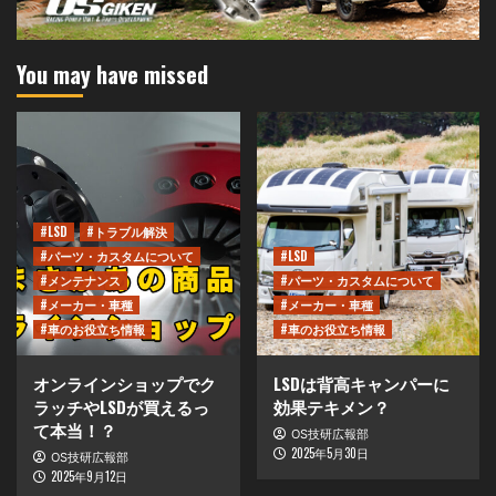
You may have missed
#LSD
#トラブル解決
#パーツ・カスタムについて
#LSD
#メンテナンス
#パーツ・カスタムについて
#メーカー・車種
#メーカー・車種
#車のお役立ち情報
#車のお役立ち情報
オンラインショップでク
LSDは背高キャンパーに
ラッチやLSDが買えるっ
効果テキメン？
て本当！？
OS技研広報部
2025年5月30日
OS技研広報部
2025年9月12日