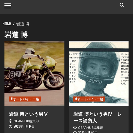
メ
イ
ン
HOME
メ
岩道 博
ニ
岩道 博
ュ
ー
#オートバイ・二輪
#オートバイ・二輪
岩道 博という男Ⅴ
岩道 博という男Ⅳ レ
ース請負人
GEARHUB編集部
2023年11月14日
GEARHUB編集部
2023年11月1日