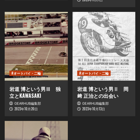
#オートバイ・二輪
#オートバイ・二輪
岩道 博という男Ⅲ 独
岩道 博という男Ⅱ 岡
立とKAWASAKI
﨑 正治との出会い
GEARHUB編集部
GEARHUB編集部
2023年10月20日
2023年10月13日