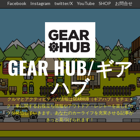
コ
Facebook
Instagram
twitter/X
YouTube
SHOP
お問合せ
ン
テ
ン
ツ
へ
ス
GEAR HUB/ギア
キ
ッ
プ
ハブ
クルマとアクティビティの情報はGEARHUB（ギアハブ）をチェッ
ク！車に関するお役立ち情報やアウトドア・レジャーを楽しむコ
ツを発信していきます。あなたのカーライフを充実させる記事が
きっと見つけられます！