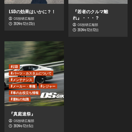
LSDの効果はいかに？！
『若者のクルマ離
れ』・・・？
OS技研広報部
2024年12月23日
OS技研広報部
2024年12月12日
#LSD
#パーツ・カスタムについて
#メンテナンス
#メーカー・車種
#レジャー
#車のお役立ち情報
#運転の知識
『真庭速祭』
OS技研広報部
2024年12月5日