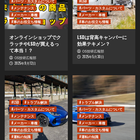
#パーツ・カスタムについて
#LSD
#メンテナンス
#パーツ・カスタムについて
#メーカー・車種
#メーカー・車種
#車のお役立ち情報
#車のお役立ち情報
オンラインショップでク
LSDは背高キャンパーに
ラッチやLSDが買えるっ
効果テキメン？
て本当！？
OS技研広報部
2025年5月30日
OS技研広報部
2025年9月12日
#LSD
#トラブル解決
#トラブル解決
#パーツ・カスタムについて
#パーツ・カスタムについて
#メンテナンス
#メンテナンス
#メーカー・車種
#メーカー・車種
#車のお役立ち情報
#車のお役立ち情報
#運転の知識
#運転の知識