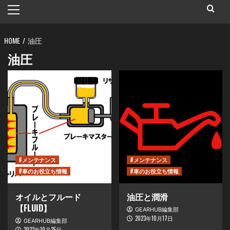
メ
イ
ン
HOME
メ
油圧
ニ
油圧
ュ
ー
#メンテナンス
#メンテナンス
#車のお役立ち情報
#車のお役立ち情報
オイルとフルード
油圧と潤滑
【FLUID】
GEARHUB編集部
2023年10月17日
GEARHUB編集部
2023年10月25日