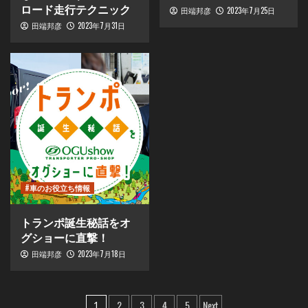
ロード走行テクニック
2023年7月25日
田端邦彦
2023年7月31日
田端邦彦
#車のお役立ち情報
トランポ誕生秘話をオ
グショーに直撃！
2023年7月18日
田端邦彦
投
2
3
4
5
Next
1