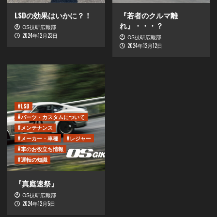
LSDの効果はいかに？！
『若者のクルマ離
れ』・・・？
OS技研広報部
2024年12月23日
OS技研広報部
2024年12月12日
#LSD
#パーツ・カスタムについて
#メンテナンス
#メーカー・車種
#レジャー
#車のお役立ち情報
#運転の知識
『真庭速祭』
OS技研広報部
2024年12月5日