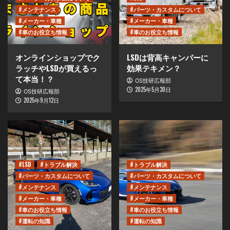
#メンテナンス
#パーツ・カスタムについて
#メーカー・車種
#メーカー・車種
#車のお役立ち情報
#車のお役立ち情報
オンラインショップでク
LSDは背高キャンパーに
ラッチやLSDが買えるっ
効果テキメン？
て本当！？
OS技研広報部
2025年5月30日
OS技研広報部
2025年9月12日
#LSD
#トラブル解決
#トラブル解決
#パーツ・カスタムについて
#パーツ・カスタムについて
#メンテナンス
#メンテナンス
#メーカー・車種
#メーカー・車種
#車のお役立ち情報
#車のお役立ち情報
#運転の知識
#運転の知識