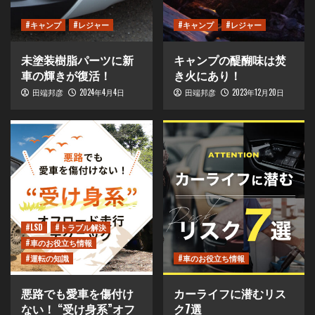
#キャンプ
#レジャー
#キャンプ
#レジャー
未塗装樹脂パーツに新
キャンプの醍醐味は焚
車の輝きが復活！
き火にあり！
2024年4月4日
2023年12月20日
田端邦彦
田端邦彦
#LSD
#トラブル解決
#車のお役立ち情報
#運転の知識
#車のお役立ち情報
悪路でも愛車を傷付け
カーライフに潜むリス
ない！ “受け身系”オフ
ク7選