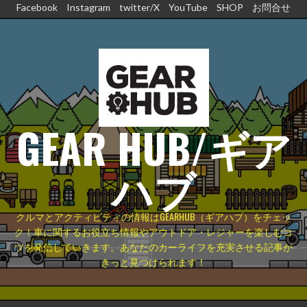
コ
Facebook
Instagram
twitter/X
YouTube
SHOP
お問合せ
ン
テ
ン
ツ
へ
ス
GEAR HUB/ギア
キ
ッ
プ
ハブ
クルマとアクティビティの情報はGEARHUB（ギアハブ）をチェッ
ク！車に関するお役立ち情報やアウトドア・レジャーを楽しむコ
ツを発信していきます。あなたのカーライフを充実させる記事が
きっと見つけられます！