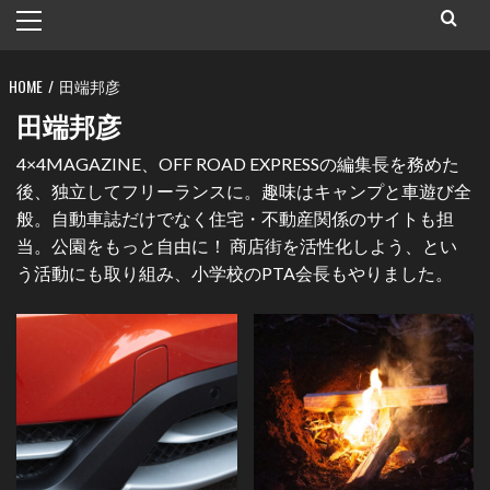
メ
イ
ン
HOME
メ
田端邦彦
ニ
田端邦彦
ュ
4×4MAGAZINE、OFF ROAD EXPRESSの編集長を務めた
ー
後、独立してフリーランスに。趣味はキャンプと車遊び全
般。自動車誌だけでなく住宅・不動産関係のサイトも担
当。公園をもっと自由に！ 商店街を活性化しよう、とい
う活動にも取り組み、小学校のPTA会長もやりました。